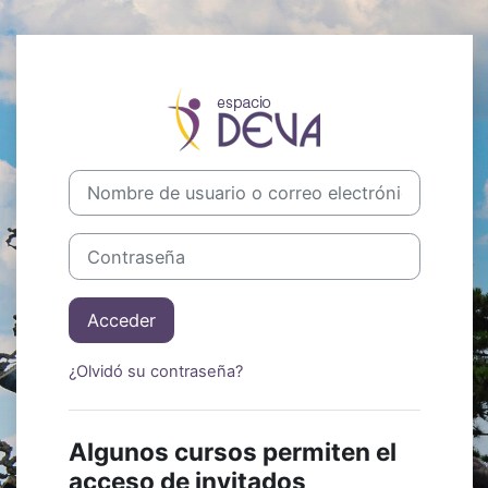
Salta al contenido principal
Entrar a Camp
Nombre de usuario o correo electrónico
Contraseña
Acceder
¿Olvidó su contraseña?
Algunos cursos permiten el
acceso de invitados